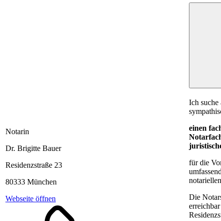
Ich suche
sympathis
einen fa
Notarin
Notarfach
juristisc
Dr. Brigitte Bauer
für die V
Residenzstraße 23
umfassend
notarielle
80333 München
Die Notars
Webseite öffnen
erreichbar
Residenzst