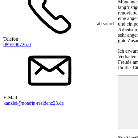
Münchner I
langfristi
renoviert
eine ange
ab sofort
und ein pe
Arbeitsumf
sehr ange
Telefon
gute Zusa
089/290726-0
Ich erwart
Verhalten
Freude am
für die Tä
E-Mail
kanzlei@notarin-residenz23.de
Zur Verst