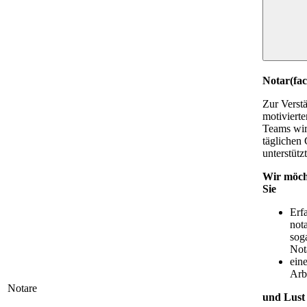
Notar(fac
Zur Verst
motivierte
Teams wir
täglichen 
unterstützt
Wir möch
Sie
Erf
not
sog
Not
ein
Arb
Notare
und Lust