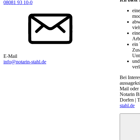
08081 93 10-0
ein
mod
abw
vie
eine
Arbe
ein
Zus
Unt
E-Mail
und 
info@notarin-stahl.de
ver
Bei Intere
aussagekr
Mail oder 
Notarin Bi
Dorfen | T
stahl.de