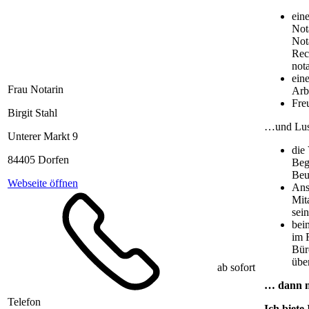
ein
Not
Not
Rec
nota
ein
Frau Notarin
Arb
Fre
Birgit Stahl
…und Lus
Unterer Markt 9
die
84405 Dorfen
Beg
Beu
Webseite öffnen
Ans
Mit
sein
bei
im 
Bür
übe
ab sofort
… dann m
Telefon
Ich biete