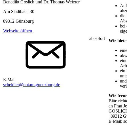
Benedikt Goslich und Dr. Thomas Weierer
Anf
abz
Am Stadtbach 30
die
Abw
89312 Günzburg
bei
Webseite öffnen
eig
ab sofort
Wir biet
ein
abw
eine
Arbe
ein 
unte
E-Mail
und 
scheidler@notare-guenzburg.de
ver
Wir freue
Bitte rich
an Frau Je
GOSLICH 
| 89312 G
E-Mail: s