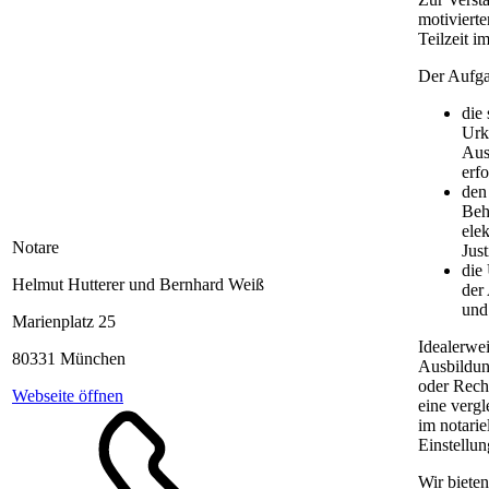
motivierte
Teilzeit i
Der Aufg
die
Urk
Aus
erf
den 
Beh
ele
Notare
Just
die
Helmut Hutterer und Bernhard Weiß
der
und
Marienplatz 25
Idealerwe
80331 München
Ausbildun
oder Rech
Webseite öffnen
eine vergl
im notarie
Einstellu
Wir biete