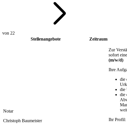
von 22
Stellenangebote
Zeitraum
Zur Verst
sofort ein
(m/w/d)
Ihre Aufg
die
Urk
die
die
Abw
Man
wei
Notar
Ihr Profil:
Christoph Baumeister