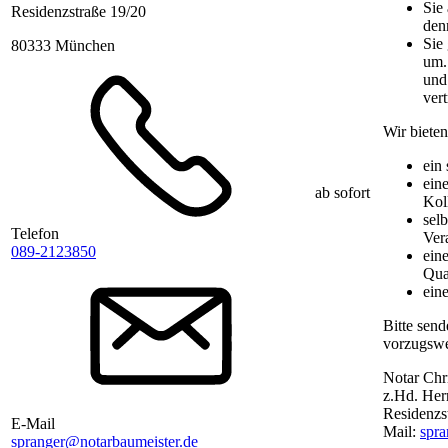
Sie 
Residenzstraße 19/20
den
Sie
80333 München
um.
und
vert
Wir bieten
ein
ein
ab sofort
Kol
sel
Telefon
Ver
089-2123850
ein
Qua
ein
Bitte sen
vorzugswe
Notar Chr
z.Hd. Her
Residenzs
E-Mail
Mail:
spra
spranger@notarbaumeister.de