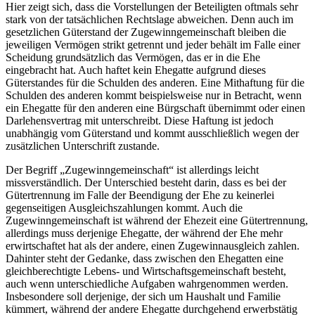
Hier zeigt sich, dass die Vorstellungen der Beteiligten oftmals sehr
stark von der tatsächlichen Rechtslage abweichen. Denn auch im
gesetzlichen Güterstand der Zugewinngemeinschaft bleiben die
jeweiligen Vermögen strikt getrennt und jeder behält im Falle einer
Scheidung grundsätzlich das Vermögen, das er in die Ehe
eingebracht hat. Auch haftet kein Ehegatte aufgrund dieses
Güterstandes für die Schulden des anderen. Eine Mithaftung für die
Schulden des anderen kommt beispielsweise nur in Betracht, wenn
ein Ehegatte für den anderen eine Bürgschaft übernimmt oder einen
Darlehensvertrag mit unterschreibt. Diese Haftung ist jedoch
unabhängig vom Güterstand und kommt ausschließlich wegen der
zusätzlichen Unterschrift zustande.
Der Begriff „Zugewinngemeinschaft“ ist allerdings leicht
missverständlich. Der Unterschied besteht darin, dass es bei der
Gütertrennung im Falle der Beendigung der Ehe zu keinerlei
gegenseitigen Ausgleichszahlungen kommt. Auch die
Zugewinngemeinschaft ist während der Ehezeit eine Gütertrennung,
allerdings muss derjenige Ehegatte, der während der Ehe mehr
erwirtschaftet hat als der andere, einen Zugewinnausgleich zahlen.
Dahinter steht der Gedanke, dass zwischen den Ehegatten eine
gleichberechtigte Lebens- und Wirtschaftsgemeinschaft besteht,
auch wenn unterschiedliche Aufgaben wahrgenommen werden.
Insbesondere soll derjenige, der sich um Haushalt und Familie
kümmert, während der andere Ehegatte durchgehend erwerbstätig